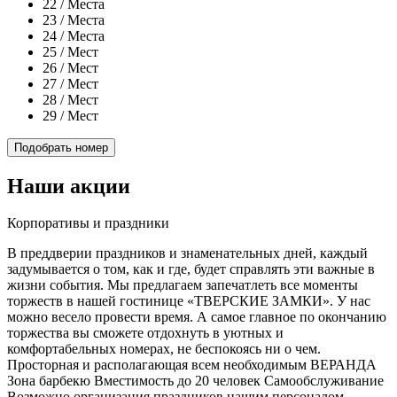
22
/ Места
23
/ Места
24
/ Места
25
/ Мест
26
/ Мест
27
/ Мест
28
/ Мест
29
/ Мест
Подобрать номер
Наши акции
Корпоративы и праздники
В преддверии праздников и знаменательных дней, каждый
задумывается о том, как и где, будет справлять эти важные в
жизни события. Мы предлагаем запечатлеть все моменты
торжеств в нашей гостинице «ТВЕРСКИЕ ЗАМКИ». У нас
можно весело провести время. А самое главное по окончанию
торжества вы сможете отдохнуть в уютных и
комфортабельных номерах, не беспокоясь ни о чем.
Просторная и располагающая всем необходимым ВЕРАНДА
Зона барбекю
Вместимость до 20 человек
Самообслуживание
Возможно организация праздников нашим персоналом